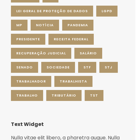
LEI GERAL DE PROTEÇÃO DE DADOS
LGPD
MP
NOTÍCIA
PANDEMIA
PRESIDENTE
RECEITA FEDERAL
RECUPERAÇÃO JUDICIAL
SALÁRIO
SENADO
SOCIEDADE
STF
STJ
TRABALHADOR
TRABALHISTA
TRABALHO
TRIBUTÁRIO
TST
Text Widget
Nulla vitae elit libero, a pharetra augue. Nulla