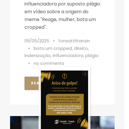
influenciadora por suposto plágio
em vídeo sobre a origem do
meme "Reage, mulher, bota um
cropped".
09/05/2025
•
fonsattifranzin
•
bota um cropped
,
direito
,
indenização
,
influenciadora
,
plágio
•
no comments
×
READ MORE