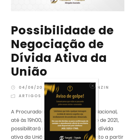
Possibilidade de
Negociação de
Dívida Ativa da
União
×
04/06/2021
FONSATTIFRANZIN
ARTIGOS
A Procuradoria-Geral da Fazenda Nacional,
até às 19h00, do dia 30 de setembro de 2021,
possibilitará aos contribuintes com dívida
ativa da União negociar o pagamento a partir