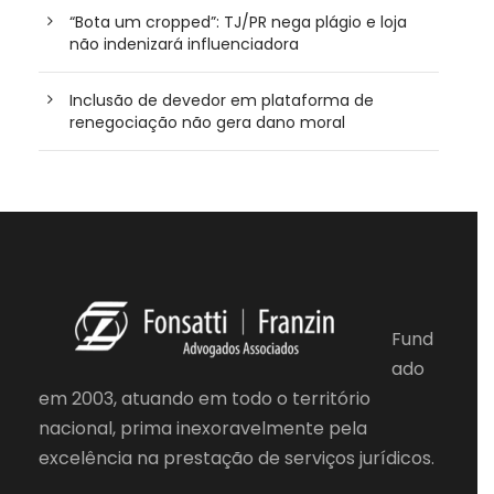
“Bota um cropped”: TJ/PR nega plágio e loja
não indenizará influenciadora
Inclusão de devedor em plataforma de
renegociação não gera dano moral
Fund
ado
em 2003, atuando em todo o território
nacional, prima inexoravelmente pela
excelência na prestação de serviços jurídicos.