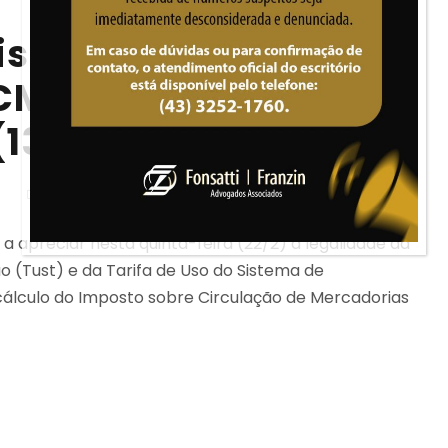
iscussão sobre
CMS e julgamento
(13/03)
N
NOTICIAS
a apreciar nesta quinta-feira (22/2) a legalidade da
o (Tust) e da Tarifa de Uso do Sistema de
 cálculo do Imposto sobre Circulação de Mercadorias