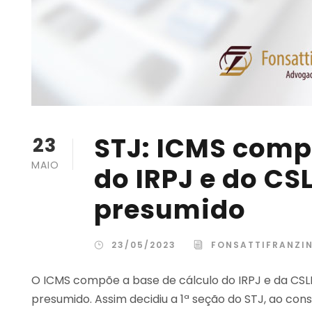
STJ: ICMS comp
23
MAIO
do IRPJ e do CS
presumido
23/05/2023
FONSATTIFRANZI
O ICMS compõe a base de cálculo do IRPJ e da CSLL
presumido. Assim decidiu a 1ª seção do STJ, ao cons