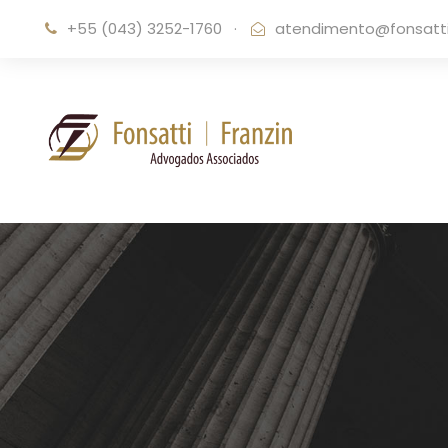
+55 (043) 3252-1760
·
atendimento@fonsattif