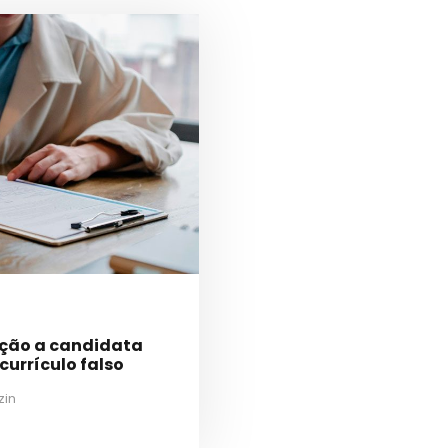
ação a candidata
urrículo falso
zin