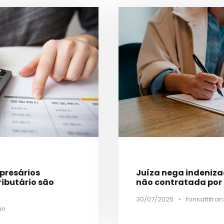
mpresários
Juíza nega indeniz
ributário são
não contratada por c
30/07/2025
•
fonsattifran
in