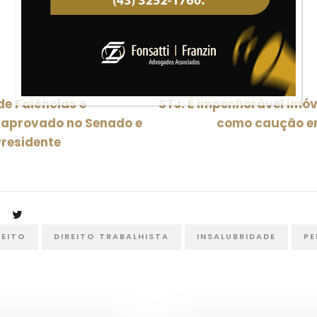
 de Falências e
STJ: É impenhorável imóv
 aprovado no Senado e
como caução em
residente
REITO
DIREITO TRABALHISTA
INSALUBRIDADE
PE