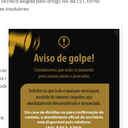
técnica exigida pelo artigo 195 da CLT, torna
es insalubres.
×
ês ministros, com a atribuição de analisar recursos
os regimentais e recursos ordinários em ação
ode, em alguns casos, recorrer à Subseção I
e.