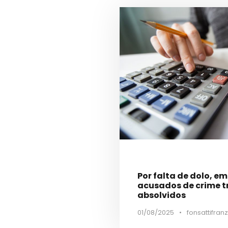
Por falta de dolo, e
acusados de crime t
absolvidos
01/08/2025
•
fonsattifranz