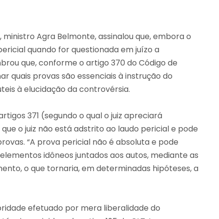
, ministro Agra Belmonte, assinalou que, embora o
ericial quando for questionada em juízo a
embrou que, conforme o artigo 370 do Código de
r quais provas são essenciais à instrução do
úteis à elucidação da controvérsia.
rtigos 371 (segundo o qual o juiz apreciará
ue o juiz não está adstrito ao laudo pericial e pode
ovas. “A prova pericial não é absoluta e pode
 elementos idôneos juntados aos autos, mediante as
imento, o que tornaria, em determinadas hipóteses, a
bridade efetuado por mera liberalidade do