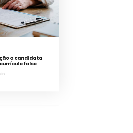
ação a candidata
urrículo falso
zin