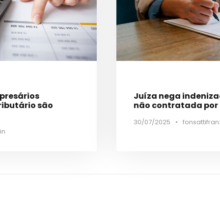
mpresários
Juíza nega indeniz
ributário são
não contratada por c
30/07/2025
•
fonsattifran
in