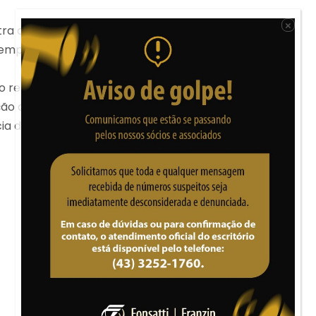
×
stra decidiu que os sócios só devem responder com o
a empresa, caso haja algum.
não respondem com seu patrimônio pessoal pelas
ção do capital social. A sucessão processual,
de patrimônio líquido positivo e de sua efetiva