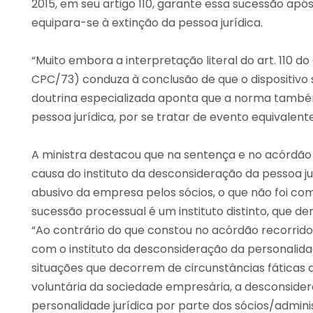
2015, em seu artigo 110, garante essa sucessão apó
equipara-se à extinção da pessoa jurídica.
“Muito embora a interpretação literal do art. 110 d
CPC/73) conduza à conclusão de que o dispositivo 
doutrina especializada aponta que a norma também
pessoa jurídica, por se tratar de evento equivalent
A ministra destacou que na sentença e no acórdã
causa do instituto da desconsideração da pessoa j
abusivo da empresa pelos sócios, o que não foi co
sucessão processual é um instituto distinto, que de
“Ao contrário do que constou no acórdão recorrido
com o instituto da desconsideração da personalida
situações que decorrem de circunstâncias fáticas d
voluntária da sociedade empresária, a desconsider
personalidade jurídica por parte dos sócios/admini