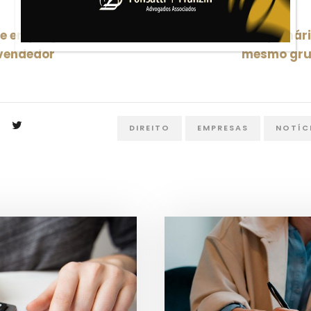
de emprego entre
STF decidirá em plenári
 vendedor
mesmo gru
DIREITO
EMPRESAS
NOTÍC