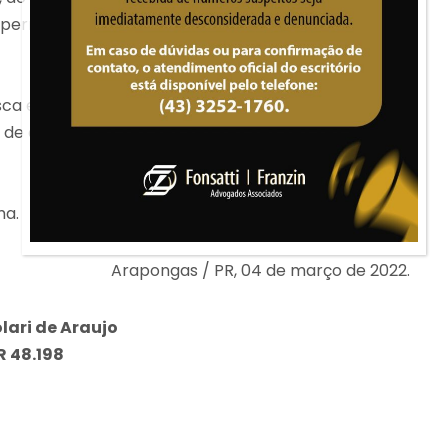
, permitindo-se a interposição de recurso pelas
busca e apreensão também não impede a revisão do
o de eventuais encargos abusivos e limitação de juros
ma.
Arapongas / PR, 04 de março de 2022.
lari de Araujo
 48.198