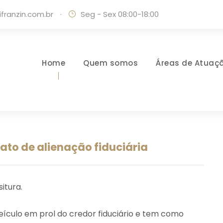
ranzin.com.br
·
Seg - Sex 08:00-18:00
Home
Quem somos
Áreas de Atuaç
to de alienação fiduciária
itura.
veículo em prol do credor fiduciário e tem como