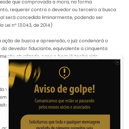
á, desde que comprovada a mora, na forma
ento, requerer contra o devedor ou terceiro a busca
ual será concedida liminarmente, podendo ser
 Lei nº 13.043, de 2014)
 ação de busca e apreensão, o juiz condenará o
 do devedor fiduciante, equivalente a cinquenta
amente atualizado, caso o bem já tenha sido
×
o veículo, o devedor pode purgar a mora (pagar a
 bem. Purgar a mora não impede a contestação dos
uisitos e defesa quanto a composição dos débitos
, ao final será prolatada sentença, momento que o