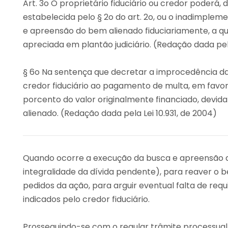
Art. 3o O proprietário fiduciário ou credor poder
estabelecida pelo § 2o do art. 2o, ou o inadimplem
e apreensão do bem alienado fiduciariamente, a q
apreciada em plantão judiciário. (Redação dada pela
§ 6o Na sentença que decretar a improcedência da
credor fiduciário ao pagamento de multa, em favor
porcento do valor originalmente financiado, devid
alienado. (Redação dada pela Lei 10.931, de 2004)
Quando ocorre a execução da busca e apreensão d
integralidade da dívida pendente), para reaver o
pedidos da ação, para arguir eventual falta de req
indicados pelo credor fiduciário.
Prosseguindo-se com o regular trâmite processual