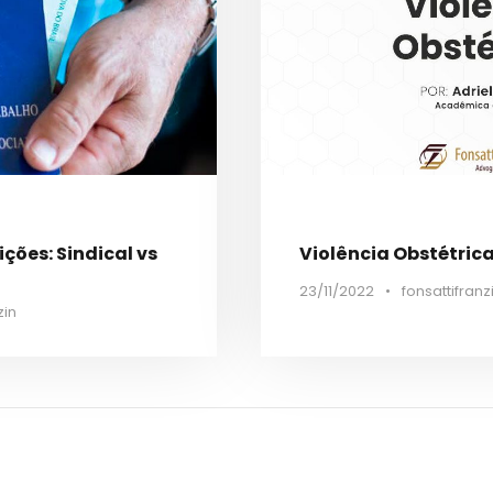
ções: Sindical vs
Violência Obstétric
23/11/2022
•
fonsattifranz
zin