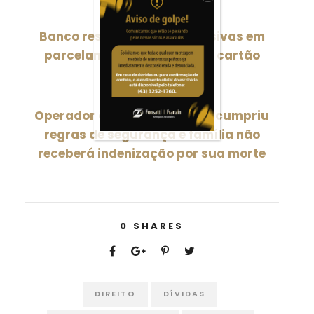
PREVIOUS POST
Banco restituirá taxas abusivas em
parcelamento de fatura de cartão
NEXT POST
Operador de motosserra descumpriu
regras de segurança e família não
receberá indenização por sua morte
0
SHARES
DIREITO
DÍVIDAS