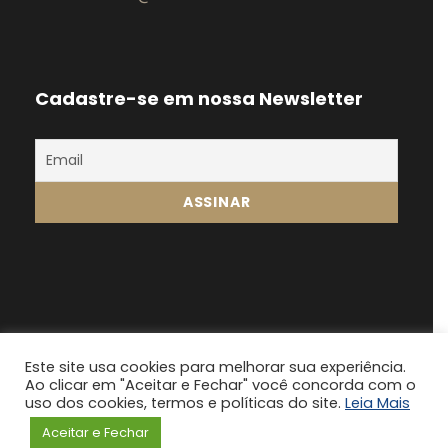
Cadastre-se em nossa Newsletter
Este site usa cookies para melhorar sua experiência.
Ao clicar em "Aceitar e Fechar" você concorda com o
Fonsatti Franzin 2024, Todos os direitos
uso dos cookies, termos e políticas do site.
Leia Mais
reservados
Aceitar e Fechar