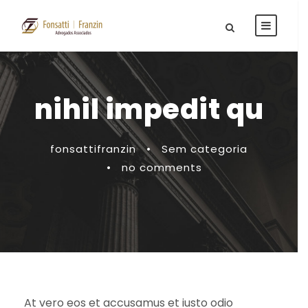
nihil impedit qu
fonsattifranzin
•
Sem categoria
•
no comments
At vero eos et accusamus et iusto odio