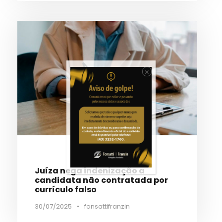
×
Juíza nega indenização a
candidata não contratada por
currículo falso
30/07/2025
•
fonsattifranzin