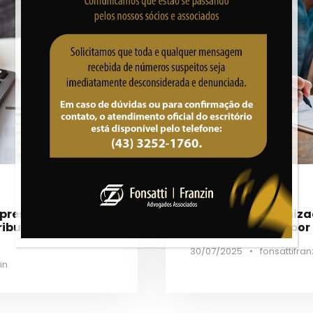
mpresários
Juíza nega indeniz
ributário são
não contratada por c
30/07/2025
•
fonsattifran
in