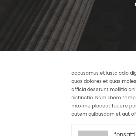
accusamus et iusto odio dig
quos dolores et quas molest
officia deserunt mollitia a
distinctio. Nam libero temp
maxime placeat facere pos
autem quibusdam et aut offi
fonsatti