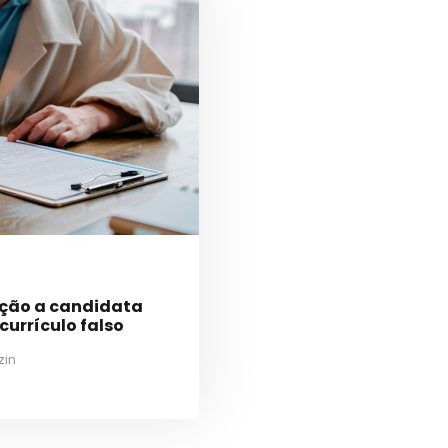
ação a candidata
urrículo falso
zin