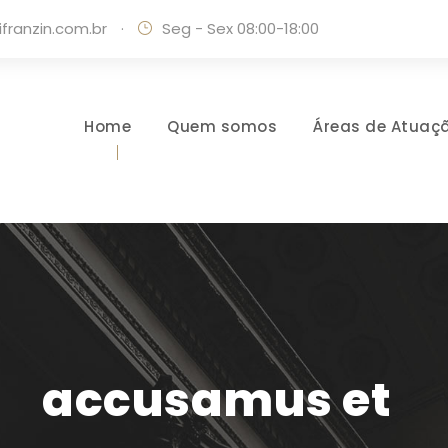
ranzin.com.br
·
Seg - Sex 08:00-18:00
Home
Quem somos
Áreas de Atuaç
accusamus et