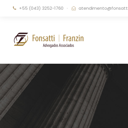
+55 (043) 3252-1760
·
atendimento@fonsattif