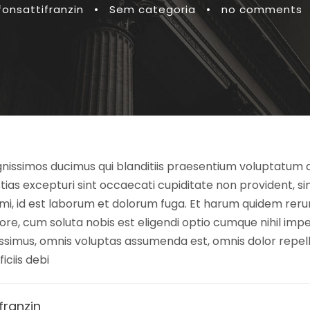
fonsattifranzin
•
Sem categoria
•
no comments
nissimos ducimus qui blanditiis praesentium voluptatum d
ias excepturi sint occaecati cupiditate non provident, simi
nimi, id est laborum et dolorum fuga. Et harum quidem rerum
ore, cum soluta nobis est eligendi optio cumque nihil imp
simus, omnis voluptas assumenda est, omnis dolor repel
ciis debi
franzin