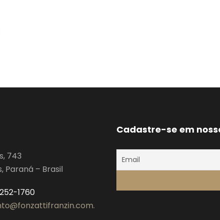
Cadastre-se em noss
s, 743
 Paraná – Brasil
3252-1760
to@fonzattifranzin.com.