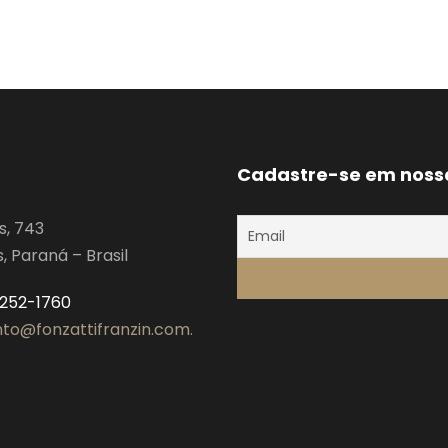
Cadastre-se em noss
s, 743
 Paraná – Brasil
3252-1760
to@fonzattifranzin.com.