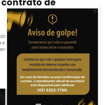
 contrato de
×
NOTICIAS
.020/2020), o Governo Federal adotou a Medida
as e condições para redução de jornada e salário e
apoio ao trabalhador e empresário.