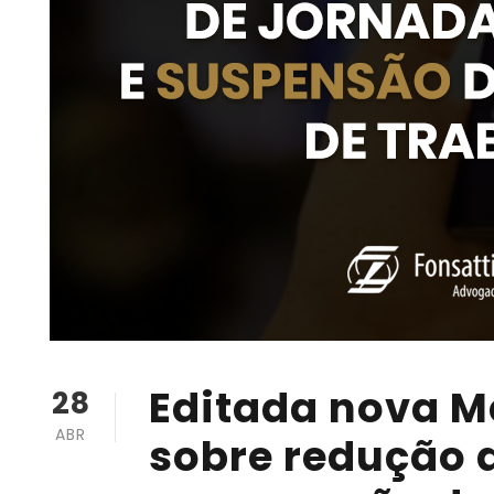
Editada nova M
28
ABR
sobre redução d