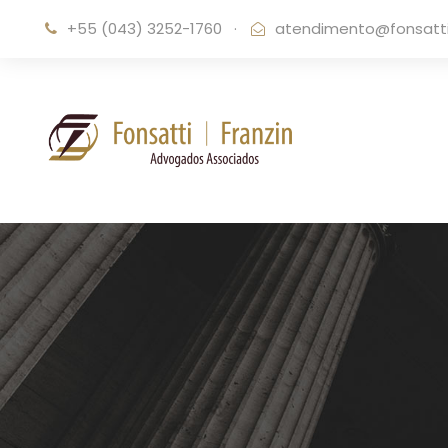
+55 (043) 3252-1760
·
atendimento@fonsattif