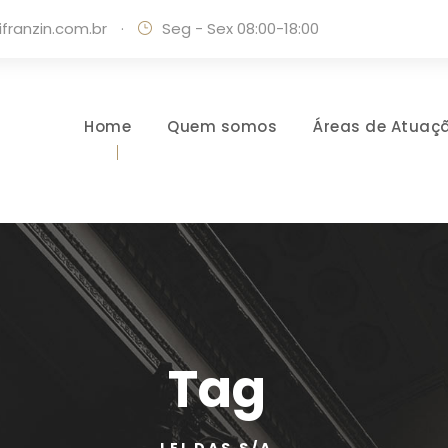
ranzin.com.br
·
Seg - Sex 08:00-18:00
Home
Quem somos
Áreas de Atuaç
Tag
LEI DAS S/A