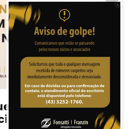
×
que amplia proteção
acionistas