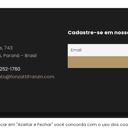
Cadastre-se em noss
s, 743
 Paraná – Brasil
3252-1760
to@fonzattifranzin.com.
clicar em "Aceitar e Fechar" você concorda com o uso dos coo