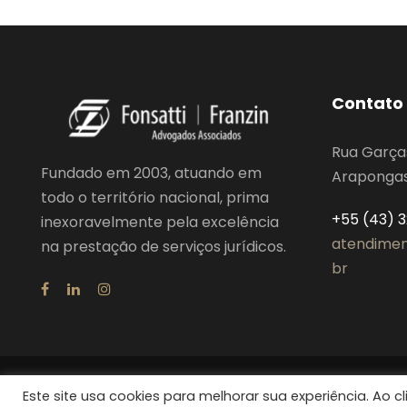
Contato
Rua Garça
Fundado em 2003, atuando em
Arapongas,
todo o território nacional, prima
+55 (43) 
inexoravelmente pela excelência
atendimen
na prestação de serviços jurídicos.
br
Este site usa cookies para melhorar sua experiência. Ao 
Fonsatti Franzin 2024, Todos os direitos reservados