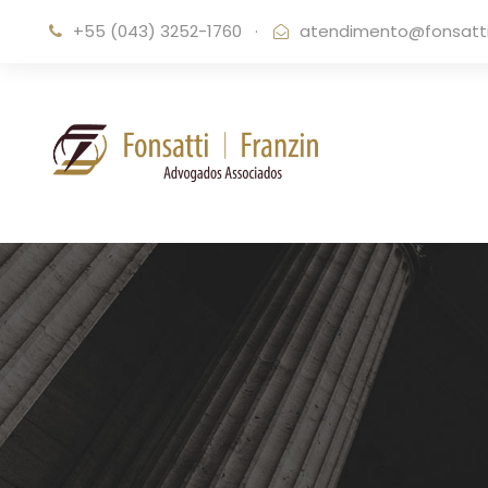
+55 (043) 3252-1760
·
atendimento@fonsattif