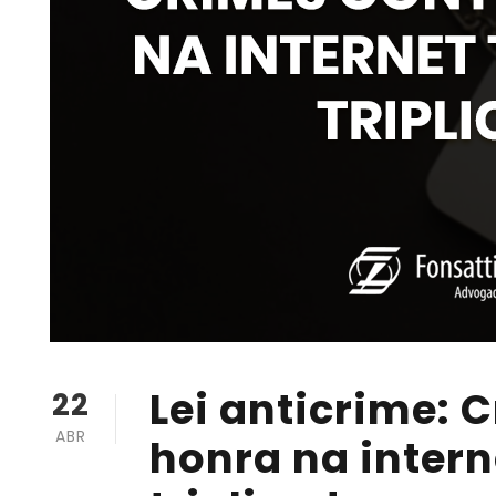
Lei anticrime: 
22
ABR
honra na intern