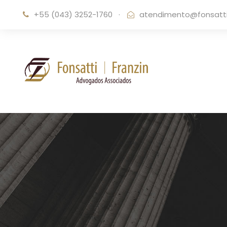
+55 (043) 3252-1760
·
atendimento@fonsattif