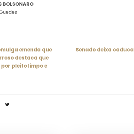
AS BOLSONARO
 Guedes
romulga emenda que
Senado deixa caducar
arroso destaca que
 por pleito limpo e