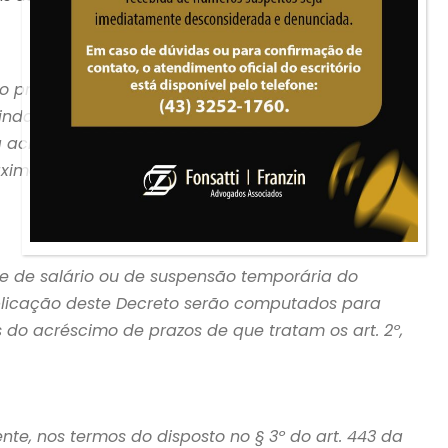
proporcional de jornada e de salário e de
inda que em períodos sucessivos ou intercalados,
ica acrescido de trinta dias, de modo a completar o
máximo resultante da prorrogação de que trata o
e de salário ou de suspensão temporária do
ublicação deste Decreto serão computados para
 do acréscimo de prazos de que tratam os art. 2º,
e, nos termos do disposto no § 3º do art. 443 da