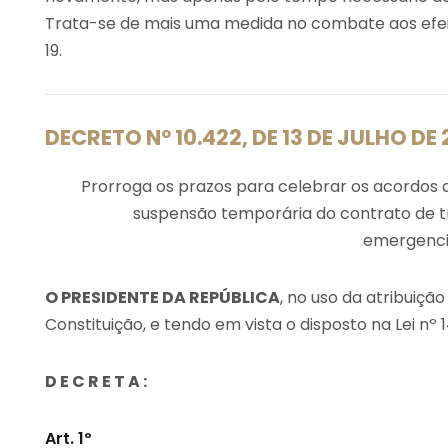
Trata-se de mais uma medida no combate aos efei
19.
DECRETO Nº 10.422, DE 13 DE JULHO DE
Prorroga os prazos para celebrar os acordos d
suspensão temporária do contrato de t
emergenciai
O PRESIDENTE DA REPÚBLICA
, no uso da atribuição
Constituição, e tendo em vista o disposto na Lei nº 1
D E C R E T A :
Art. 1º