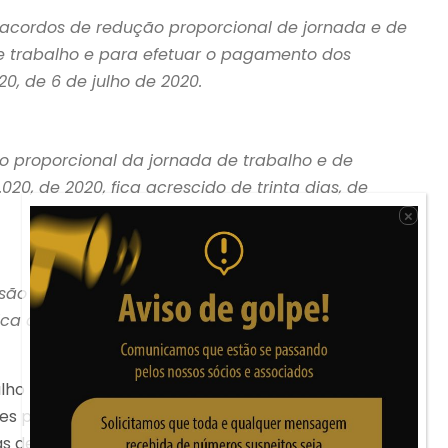
s acordos de redução proporcional de jornada e de
e trabalho e para efetuar o pagamento dos
20, de 6 de julho de 2020.
 proporcional da jornada de trabalho e de
.020, de 2020, fica acrescido de trinta dias, de
×
ão temporária do contrato de trabalho de que
, fica acrescido de sessenta dias, de modo a
alho poderá ser efetuada de forma fracionada, em
s períodos sejam iguais ou superiores a dez dias e
as de que trata o
caput
.