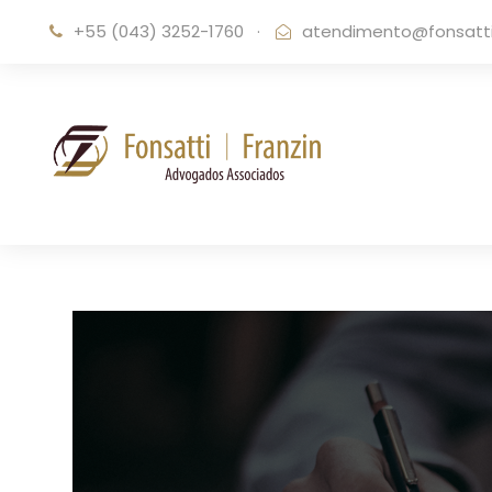
+55 (043) 3252-1760
·
atendimento@fonsattif