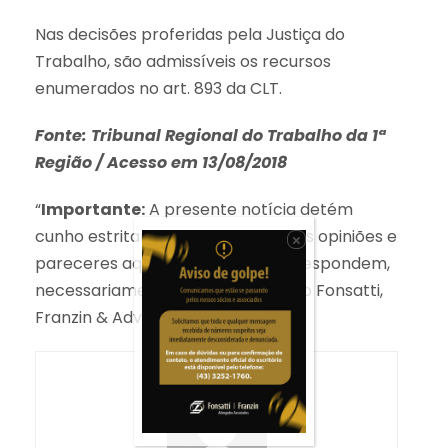
Nas decisões proferidas pela Justiça do
Trabalho, são admissíveis os recursos
enumerados no art. 893 da CLT.
Fonte: Tribunal Regional do Trabalho da 1ª
Região / Acesso em 13/08/2018
“
Importante:
A presente notícia detém
cunho estritamente informativo. As opiniões e
×
pareceres aqui expostos não correspondem,
necessariamente, aos do escritório Fonsatti,
Franzin & Advogados Associados.”