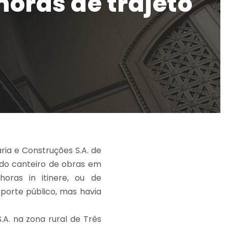
oras de trajeto
ia e Construções S.A. de
 do canteiro de obras em
oras in itinere, ou de
sporte público, mas havia
.A. na zona rural de Três