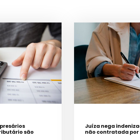
mpresários
Juíza nega indeniz
ributário são
não contratada por c