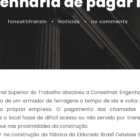
nharia de pagar h
fonsattifranzin
•
Noticias
•
no comments
nal Superior do Trabalho absolveu a Conselmar Engenhar
viço de um armador de ferragens o tempo de ida e volta
ela própria empresa. O pagamento das chamadas h
 o local fosse de difícil acesso ou não servido por tran
ibus nas proximidades da construção.
na construção da fábrica da Eldorado Brasil Celulose S