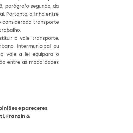
8, parágrafo segundo, da
l. Portanto, a linha entre
 é considerada transporte
trabalho.
tituir o vale-transporte,
rbano, intermunicipal ou
o vale a lei equipara o
nção entre as modalidades
piniões e pareceres
i, Franzin &