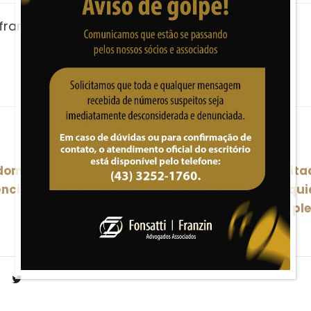
franzin
omicílio não dá direito
Empregado incapacitad
ência
transtornos psiqui
demissão nem plei