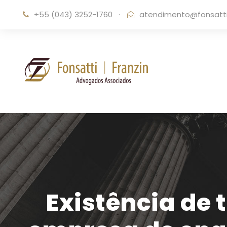
+55 (043) 3252-1760
·
atendimento@fonsattif
Existência de 