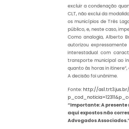
excluir a condenação quan
CLT, não exclui da modalida
os municípios de Três Lago
público, e, neste caso, im
Como analogia, Alberto Bre
autorizou expressamente 
interestadual com caract
transporte municipal ao i
quanto às horas in itinere”,
A decisão foi unânime.
Fonte:
http://as1.trt3.jus.b
p_cod_noticia=12311&p_c
“Importante: A presente 
aqui expostos não corres
Advogados Associados.