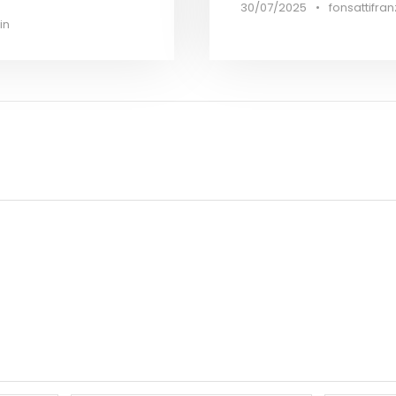
30/07/2025
•
fonsattifran
in