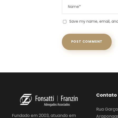
Save my name, email, and 
Contato
Rua Garça
Fundado em 2003, atuando em
Arapongas,