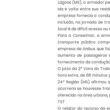
Lagoas (MS), o armador ped
ida e volta entre sua resi
empresa fornecia a conduç
inclusão, na jornada de t
local é de difícil acesso o
Para a Conselmar, o arma
transporte público comp
empresa de ônibus que faz 
aumento de passageiros e
fornecimento da condução p
O juízo da 2ª Vara do Tra
hora extra, de 66 minutos 
24ª Região (MS) afirmou qu
ocorreria se houvesse tran
oferecido na área urbana, 
TST
O relator do recurso da e