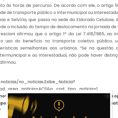
to às horas de percurso. De acordo com ele, o artigo 5
de de transporte público o intermunicipal ou interestadua
as e Selvíria, que passa na sede da Eldorado Celulose,
pede a inclusão do tempo de deslocamento na jornada de 
sciani afirmou que o artigo 1º da Lei 7.418/1985, ao ins
o uso do benefício no transporte coletivo público, u
erísticas semelhantes aos urbanos. “Se na questão d
ntermunicipal e ao interestadual, não pode haver disti
 afirmou.
r/noticias/no_noticias.Exibe_Noticia?
od_area_noticia=ACS&p_cod_tipo_noticia=1
notícia detém cunho estritamente informativo. As o
×
pondem, necessariamente, aos do escritório Fonsatt
”