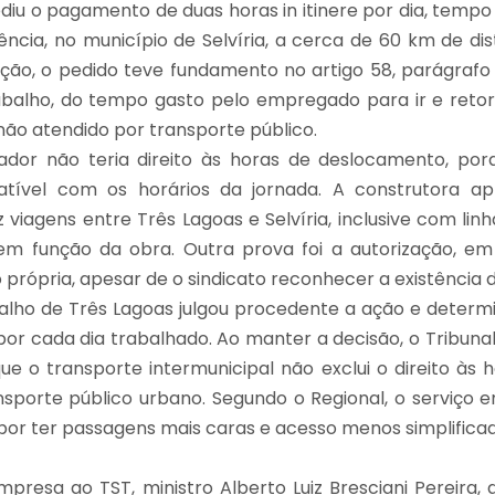
iu o pagamento de duas horas in itinere por dia, tempo
dência, no município de Selvíria, a cerca de 60 km de di
ão, o pedido teve fundamento no artigo 58, parágrafo 
rabalho, do tempo gasto pelo empregado para ir e retor
u não atendido por transporte público.
dor não teria direito às horas de deslocamento, porq
atível com os horários da jornada. A construtora a
viagens entre Três Lagoas e Selvíria, inclusive com linh
m função da obra. Outra prova foi a autorização, em 
rópria, apesar de o sindicato reconhecer a existência de
balho de Três Lagoas julgou procedente a ação e dete
por cada dia trabalhado. Ao manter a decisão, o Tribuna
e o transporte intermunicipal não exclui o direito às h
sporte público urbano. Segundo o Regional, o serviço e
por ter passagens mais caras e acesso menos simplificad
mpresa ao TST, ministro Alberto Luiz Bresciani Pereira