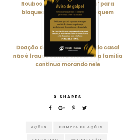
Roubos promovem ‘corrida’ para
bloquear Pix; saiba como e quem
notificar
NEXT POST
Doação de imóvel aos filhos do casal
não é fraude contra credor se a família
continua morando nele
0
SHARES
AÇÕES
COMPRA DE AÇÕES
EXECUTIVO
INDENIZAÇÃO