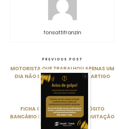
fonsattifranzin
PREVIOUS POST
MOTORISTA QUE TRABALHOU APENAS UM
DIA NÃO RECEBERÁ MULTA DO ARTIGO
×
479 DA CLT
NEXT POST
FICHA QUE COMPROVA DEPÓSITO
BANCÁRIO É PROVA VÁLIDA DE QUITAÇÃO
DE HORAS EXTRAS