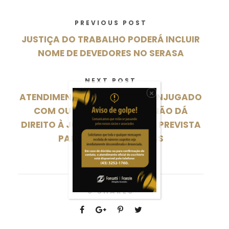
PREVIOUS POST
JUSTIÇA DO TRABALHO PODERÁ INCLUIR
NOME DE DEVEDORES NO SERASA
NEXT POST
×
ATENDIMENTO TELEFÔNICO CONJUGADO
COM OUTRAS ATIVIDADES NÃO DÁ
DIREITO À JORNADA REDUZIDA PREVISTA
PARA OS TELEFONISTAS
0
SHARES