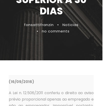
DIAS
fonsattifranzin
•
Noticias
•
no comments
(16/09/2016)
A Lei n. 12.506/2011 conferiu o direito ao aviso
prévio proporcional apenas ao empregado e
não ao empregador. Impossível, portanto,