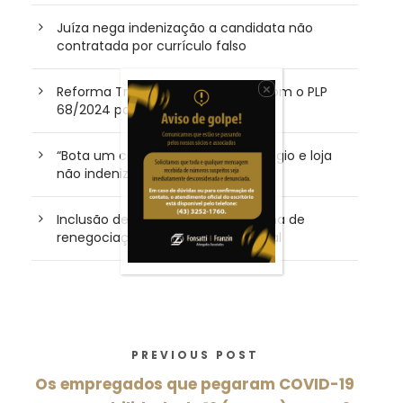
Juíza nega indenização a candidata não
contratada por currículo falso
×
Reforma Tributária: o que muda com o PLP
68/2024 para as empresas?
“Bota um cropped”: TJ/PR nega plágio e loja
não indenizará influenciadora
Inclusão de devedor em plataforma de
renegociação não gera dano moral
PREVIOUS POST
Os empregados que pegaram COVID-19