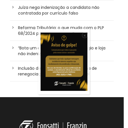
Juíza nega indenização a candidata não
contratada por currículo falso
Reforma Tributária: o que muda com o PLP
68/2024 para as empresas?
×
“Bota um cropped”: TJ/PR nega plágio e loja
não indenizará influenciadora
Inclusão de devedor em plataforma de
renegociação não gera dano moral