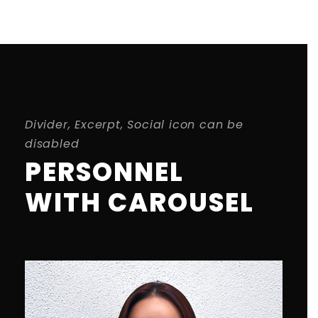
Divider, Excerpt, Social icon can be
disabled
PERSONNEL
WITH CAROUSEL