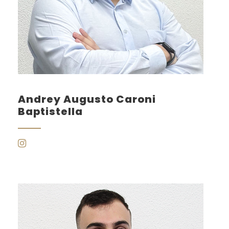
Andrey Augusto Caroni
Baptistella