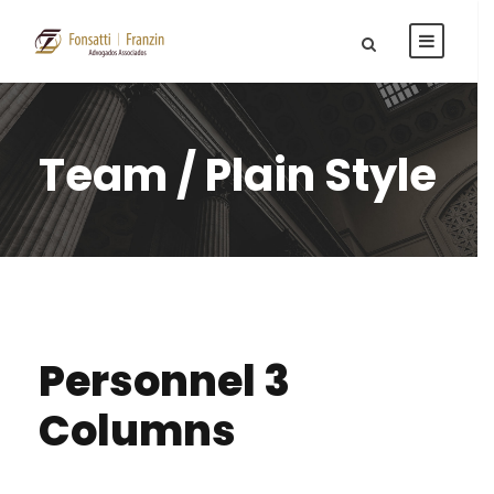
Team / Plain Style
Personnel 3
Columns