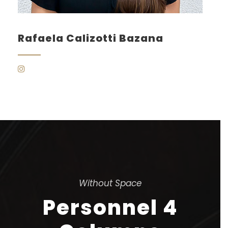
Rafaela Calizotti Bazana
Without Space
Personnel 4