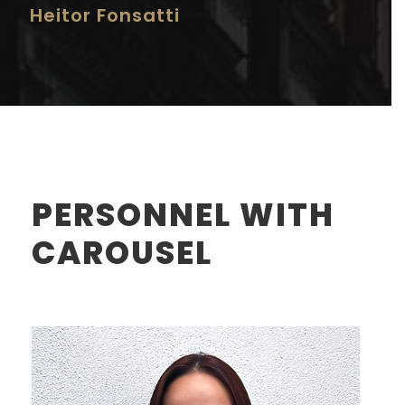
Heitor Fonsatti
PERSONNEL WITH
CAROUSEL