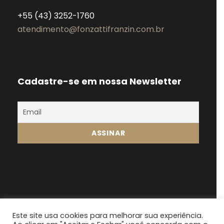
+55 (43) 3252-1760
atendimento@fonzattifranzin.com.br
Cadastre-se em nossa Newsletter
Este site usa cookies para melhorar sua experiência.