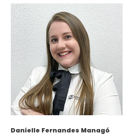
Danielle Fernandes Managó