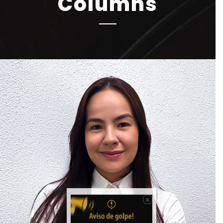
Columns
×