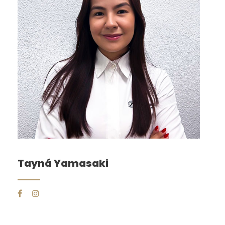
asaki
Layla Pablos A