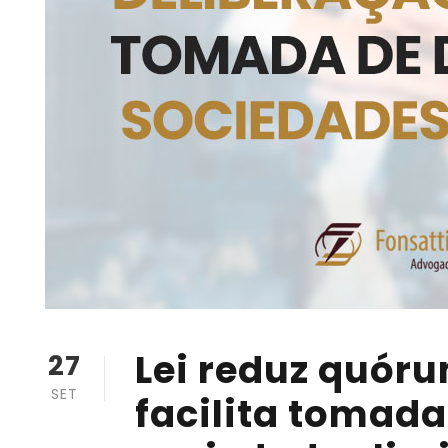
Lei reduz quóru
27
SET
facilita tomad