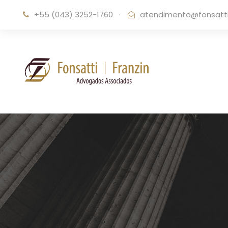
+55 (043) 3252-1760
·
atendimento@fonsattif