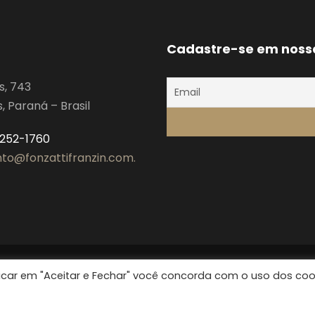
Cadastre-se em noss
s, 743
 Paraná – Brasil
3252-1760
to@fonzattifranzin.com.
clicar em "Aceitar e Fechar" você concorda com o uso dos coo