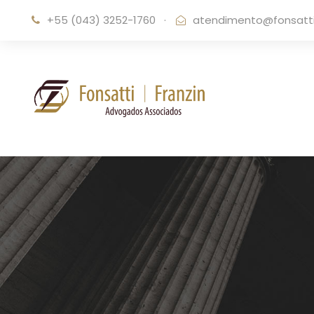
+55 (043) 3252-1760
·
atendimento@fonsattif