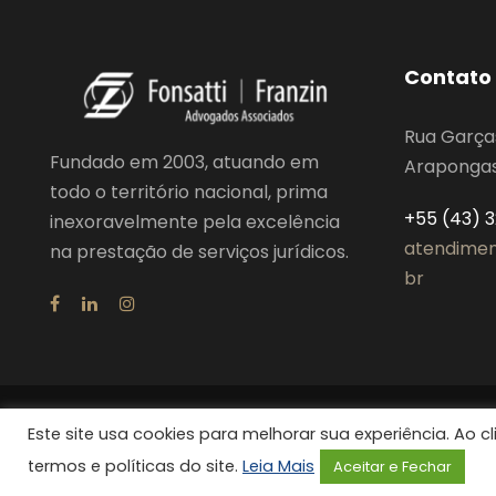
Contato
Rua Garça
Fundado em 2003, atuando em
Arapongas,
todo o território nacional, prima
+55 (43) 
inexoravelmente pela excelência
atendimen
na prestação de serviços jurídicos.
br
Este site usa cookies para melhorar sua experiência. Ao 
Fonsatti Franzin 2024, Todos os direitos reservados
termos e políticas do site.
Leia Mais
Aceitar e Fechar