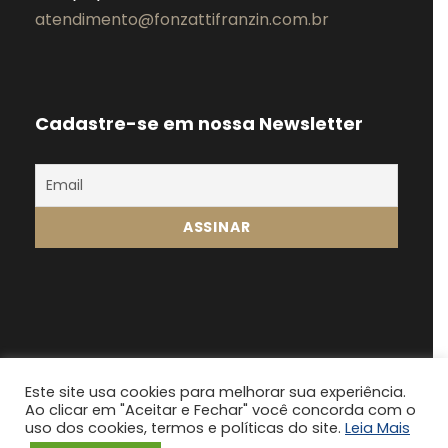
atendimento@fonzattifranzin.com.br
Cadastre-se em nossa Newsletter
Este site usa cookies para melhorar sua experiência.
Ao clicar em "Aceitar e Fechar" você concorda com o
Fonsatti Franzin 2024, Todos os direitos
uso dos cookies, termos e políticas do site.
Leia Mais
reservados