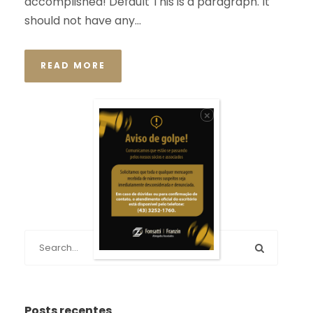
accomplished! Default This is a paragraph. It
should not have any...
READ MORE
×
Posts recentes