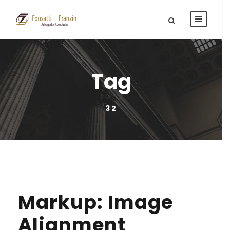
Tag
32
Markup: Image
Alignment