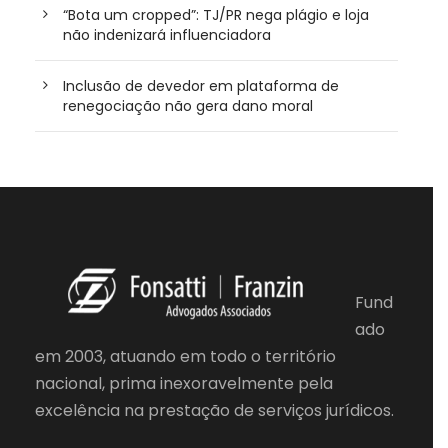
“Bota um cropped”: TJ/PR nega plágio e loja
não indenizará influenciadora
Inclusão de devedor em plataforma de
renegociação não gera dano moral
Fund
ado
em 2003, atuando em todo o território
nacional, prima inexoravelmente pela
excelência na prestação de serviços jurídicos.