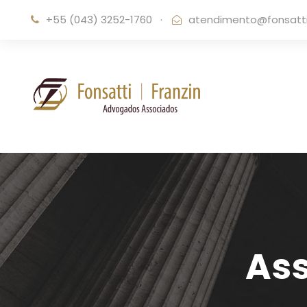
+55 (043) 3252-1760
·
atendimento@fonsattif
Ass