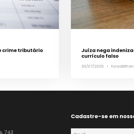
 crime tributário
Juíza nega indeniz
currículo falso
30/07/2025
•
fonsattifran
Cadastre-se em noss
s, 743