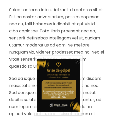
Soleat aeterno in ius, detracto tractatos sit et.
Est ea noster adversarium, possim copiosae
nec cu, falli habemus iudicabit at qui. Vis id
cibo copiosae. Tota libris praesent nec ea,
senserit definiebas intellegam vel ut, audiam
utamur moderatius ad eam. Ne meliore
nusquam vix, viderer prodesset mea no. Nec ei
vitae senserit splendide, vim in novum
×
quaestio salutandi.
Sea ea idque nusquam voluptua. Cum discere
maiestatis no, modo exerci tincidunt no nec.
Sed denique consequuntur cu, vix at mutat
debitis salutandi. Cu mei facilis omittantur, ad
cum legere discere aliquando. Has dolore
epicuri volutpat in, dicat fuisset alienum et