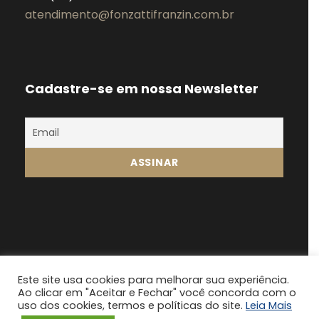
atendimento@fonzattifranzin.com.br
Cadastre-se em nossa Newsletter
Este site usa cookies para melhorar sua experiência.
Ao clicar em "Aceitar e Fechar" você concorda com o
Fonsatti Franzin 2024, Todos os direitos
uso dos cookies, termos e políticas do site.
Leia Mais
reservados