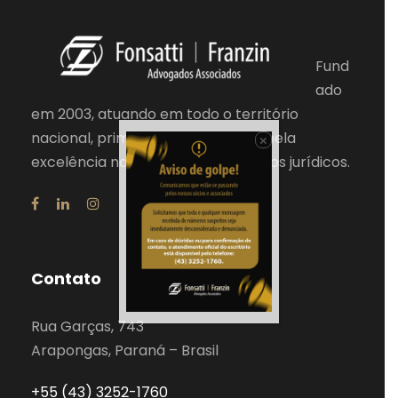
Fund
ado
em 2003, atuando em todo o território
nacional, prima inexoravelmente pela
×
excelência na prestação de serviços jurídicos.
Contato
Rua Garças, 743
Arapongas, Paraná – Brasil
+55 (43) 3252-1760