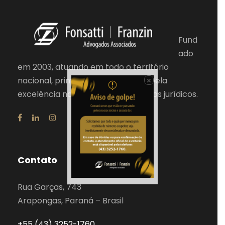
Fund
ado
em 2003, atuando em todo o território
nacional, prima inexoravelmente pela
×
excelência na prestação de serviços jurídicos.
Contato
Rua Garças, 743
Arapongas, Paraná – Brasil
+55 (43) 3252-1760