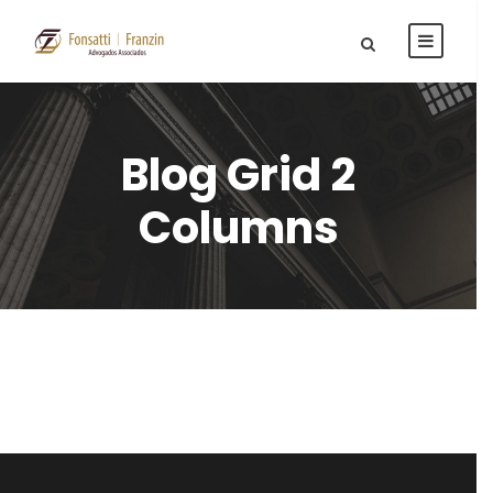
Blog Grid 2
Columns