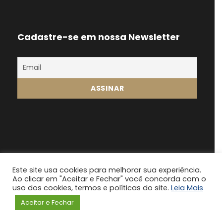
Cadastre-se em nossa Newsletter
Este site usa cookies para melhorar sua experiência.
Ao clicar em "Aceitar e Fechar" você concorda com o
Fonsatti Franzin 2024, Todos os direitos
uso dos cookies, termos e políticas do site.
Leia Mais
reservados
Aceitar e Fechar